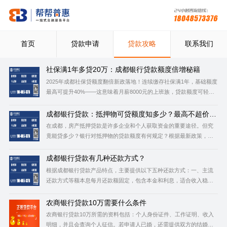
首页
贷款申请
贷款攻略
联系我们
社保满1年多贷20万：成都银行贷款额度倍增秘籍
2025年成都社保贷额度翻倍新政落地！连续缴存社保满1年，基础额度
最高可提升40%——这意味着月薪8000元的上班族，贷款额度可轻松
突破20万大关。‌这一政策源于2025年3月人社部《金融助企稳岗扩岗通
知》的落地实践，成都银行、建设银行等机构迅速响应，将社保信用
成都银行贷款：抵押物可贷额度知多少？最高不超价值
70%
转化为真金白银的融资支持。以成都农商银行为例，社保基数超6
在成都，房产抵押贷款是许多企业和个人获取资金的重要途径。但究
竟能贷多少？银行对抵押物的贷款额度有何规定？根据最新政策，‌成
都地区房产抵押贷款最高额度通常不超过抵押物评估价值的70%‌，但
具体比例受房产类型、借款人资质及银行政策等多重因素影响。本文
成都银行贷款有几种还款方式？
将详细解析不同抵押物的可贷比例、银行政策差异及申请要点，助
根据成都银行贷款产品特点，主要提供以下五种还款方式：一、主流
还款方式等额本息‌每月还款额固定，包含本金和利息，适合收入稳定
的上班族。总利息较高，但还款压力均衡，常用于住房贷款和消费分
期‌。例如：‌随意分‌消费贷最高30万元支持该方式，期限最长5年‌。等额
农商银行贷款10万需要什么条件
本金‌每月偿还固定本金+递减利息，总利息较少但前期
农商银行贷款10万所需的资料包括：个人身份证件、工作证明、收入
明细，并且会查询个人征信。若申请人已婚，还需提供双方的结婚