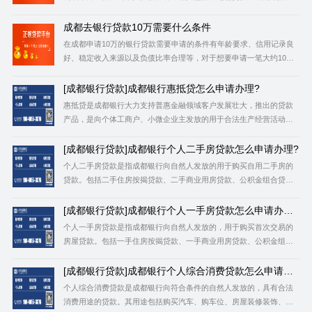
证。不同地方的农商银行贷款条件可能会有所差异，具体条件还需根
据当地农商银行的规定来确定。 农商银行贷款10万需要满足以下条
成都去银行贷款10万需要什么条件
件：‌ ‌年龄要求‌：申
‌在成都申请10万的银行贷款需要申请的条件有年龄要求、信用记录良
好、稳定收入来源以及负债比率合理等，对于想要申请一笔大约10万
元人民币贷款的人来说，了解银行贷款的基本条件以及准备相关材料
是非常重要的第一步。 ‌年龄要求‌：申请人通常需年满18周岁，不超过
[成都银行贷款]成都银行惠抵贷怎么申请办理?
65岁‌。 ‌信
惠抵贷是成都银行大力支持普惠金融领域客户发展壮大，推出的贷款
产品，是向个体工商户、小微企业主发放的用于合法生产经营活动中
的流动资金周转、购置生产用设备或固定资产，以优质不动产提供足
值可靠抵押担保的个人生产经营贷款。 成都银行惠抵贷申请条件 1、
[成都银行贷款]成都银行个人二手房贷款怎么申请办理?
有营业执照的企业法人，且个人信用记
个人二手房贷款是指成都银行向自然人发放的用于购买自用二手房的
贷款。包括二手住房按揭贷款、二手商业用房贷款、公积金组合贷
款。 成都银行个人二手房贷款申请条件 1、具有合法有效的身份证
明，具有完全民事行为能力； 2、信用记录良好，具有偿还贷款本息的
[成都银行贷款]成都银行个人一手房贷款怎么申请办
能力； 3、
理？
个人一手房贷款是指成都银行向自然人发放的，用于购买首次交易的
房屋贷款。包括一手住房按揭贷款、一手商业用房贷款、公积金组合
贷款。成都银行一手房贷款具有额度高,成本低,期限长等特点。 申请成
都银行个人一手房贷款的条件 1.具有合法有效的身份证明，具有完全
[成都银行贷款]成都银行个人综合消费贷款怎么申请办
民事行为能力。 2.
理？
个人综合消费贷款是成都银行向符合条件的自然人发放的，具有合法
消费用途的贷款。其用途包括购买汽车、购车位、房屋装修装饰、购