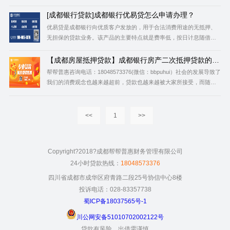
买大宗耐用消费品、旅游、出国留学、婚嫁婚庆等。 成都银行个人综
合消费贷款条件 1.具有合法有效身份证明，具有完全民事行为能力；
[成都银行贷款]成都银行优易贷怎么申请办理？
2.信用记录良好，具
优易贷是成都银行向优质客户发放的，用于合法消费用途的无抵押、
无担保的贷款业务。该产品的主要特点就是费率低，按日计息随借随
还、手续简，一次授信循环使用、流程快，实施审批在线提用。 成都
银行优易贷的特点 费率低：按日计息，随借随还。 手续简：一次授
【成都房屋抵押贷款】成都银行房产二次抵押贷款的要
信，循环使用。
求条件？
帮帮普惠咨询电话：18048573376(微信：bbpuhui）社会的发展导致了
我们的消费观念也越来越超前，贷款也越来越被大家所接受，而随着
贷款的频率越来越高，二次抵押贷款也因手续简单受到大家的重
视，，成都房产二押产品逐渐被大众接受，成为热门贷款产品。不需
要额外抵押物，相比一般信用贷款额度高很多。今天就给大家介绍一
<<
1
>>
下成都房产二次抵押贷款的要求、有哪些银行可以二次
Copyright?2018?成都帮帮普惠财务管理有限公司
24小时贷款热线：
18048573376
四川省成都市成华区府青路二段25号协信中心8楼
投诉电话：028-83357738
蜀ICP备18037565号-1
川公网安备51010702002122号
贷款有风险，出借需谨慎