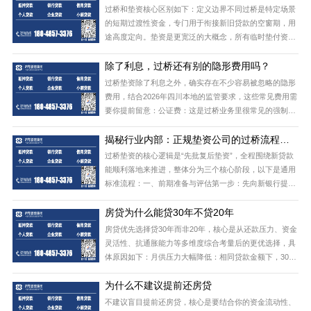
100000元 × 0.1% = 100元普通风险场景（常规经营周转、
过桥和垫资核心区别如下：定义边界不同‌过桥是‌特定场景
无
的短期过渡性资金‌，专门用于衔接新旧贷款的空窗期，用
途高度定向。垫资是更宽泛的大概念，所有临时垫付资金
的行为都属于垫资，过桥只是垫资的其中一个细分品类。
除了利息，过桥还有别的隐形费用吗？
使用场景不同‌过桥仅用于银行续贷、房产赎楼转押这类“新
贷款已获批、只差临时补缺口”的场景，还款
过桥垫资除了利息之外，确实存在不少容易被忽略的隐形
费用，结合2026年四川本地的监管要求，这些常见费用需
要你提前留意：公证费‌：这是过桥业务里很常见的强制费
用，按借款金额的0.1%-0.3%收取，100万的过桥业务对
揭秘行业内部：正规垫资公司的过桥流程，
应费用在1000-3000元，主要用于对借款合同做强制执行
和你想的完全不一样
公证。抵押相关费用‌：包括不动产抵押登记的工本费，或
过桥垫资的核心逻辑是“先批复后垫资”，全程围绕新贷款
能顺利落地来推进，整体分为三个核心阶段，以下是通用
标准流程：一、前期准备与评估第一步‌：先向新银行提交
贷款申请，拿到正式批贷函/同贷书，确认放款额度和时
房贷为什么能贷30年不贷20年
间。第二步‌：携带身份证、房产证、原贷款合同等材料，
对接正规垫资机构。第三步‌：垫资方核查你的征信
房贷优先选择贷30年而非20年，核心是从还款压力、资金
灵活性、抗通胀能力等多维度综合考量后的更优选择，具
体原因如下：月供压力大幅降低‌：相同贷款金额下，30年
的月供会比20年低不少。以100万房贷为例，20年等额本
​为什么不建议提前还房贷
息月供约6500元，30年约5300元，每月可少还1200元，
能大幅减轻刚需群体尤其是年轻购房者的前期还款负担，
不建议盲目提前还房贷，核心是要结合你的资金流动性、