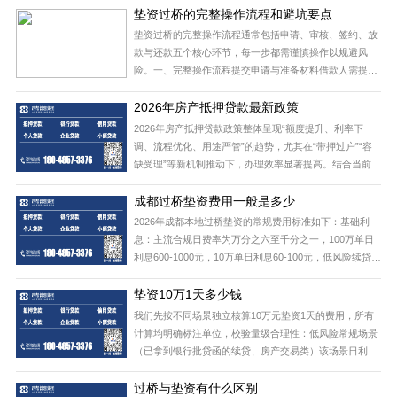
垫资过桥的完整操作流程和避坑要点
优势突出：民生银行成都分行‌：住宅抵押最高可贷8.5成，
利率2.4%起，支持先息后本还款，营业执照满6个月即
垫资过桥的完整操作流程‌通常包括申请、审核、签约、放
款与还款五个核心环节，每一步都需谨慎操作以规避风
险。一、完整操作流程提交申请与准备材料‌借款人需提供
身份证明、征信报告、收入流水、抵押物权属文件（如房
2026年房产抵押贷款最新政策
产证）等。若用于房产赎楼，还需提供原贷款银行的结清
证明模板和新银行的‌同贷书‌（贷款承诺函）。机构
2026年房产抵押贷款政策整体呈现“额度提升、利率下
调、流程优化、用途严管”的趋势‌，尤其在“带押过户”“容
缺受理”等新机制推动下，办理效率显著提高。结合当前
（2026年4月）全国多地政策动态，核心变化如下：一、‌
成都过桥垫资费用一般是多少
贷款额度与抵押率：普通住宅最高可达评估价70%–85%‌
普通住宅‌：多数城市抵押率上限为‌70%–85%‌，
2026年成都本地过桥垫资的常规费用标准如下：基础利
息‌：主流合规日费率为万分之六至千分之一，100万单日
利息600-1000元，10万单日利息60-100元，低风险续贷场
景普遍按万分之六执行。额外费用‌：可能产生公证费、代
垫资10万1天多少钱
办服务费等零散支出，多为几百元固定金额，或按垫资额
0.1%-0.3%收取。红线提示‌：日费率超千分之二的高息
我们先按不同场景独立核算10万元垫资1天的费用，所有
计算均明确标注单位，校验量级合理性：低风险常规场景
（已拿到银行批贷函的续贷、房产交易类）‌该场景日利率
普遍为万分之六至千分之一，换算关系：1‰=0.1%当日利
过桥与垫资有什么区别
息下限：100000元 × 0.06% = 60元当日利息上限：