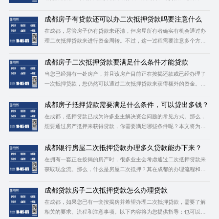
特别适用于急需资金周转但手头没有其他资产可用于抵押的情况。以
下是成都申请银行二次抵押贷款所需具备的条件：也可以在办理贷款
成都房子有贷款还可以办二次抵押贷款吗要注意什么
前咨询成都帮帮普惠，了解贷款信息。 1.年龄与还款
在成都，尽管房子仍有贷款未还清，但房屋所有者确实有机会通过办
理二次抵押贷款来进行资金周转。不过，这一过程需要注意多个方
面，以确保顺利获得贷款并避免不必要的风险。也可以在办理贷款前
咨询成都帮帮普惠，了解贷款信息。 一、成都房子有贷款可以办二次
成都房子二次抵押贷款要满足什么条件才能贷款
抵押吗 可以的。只要满足一定条件，包
当您已经拥有一处房产，并且该房产目前正在按揭还款或已经办理了
一次抵押贷款，您仍然可以通过二次抵押贷款来获得额外的资金。这
种贷款方式可以为您在房屋装修、创业投资、教育支出等方面提供经
济支持。那么，想要顺利申请成都房屋二次抵押贷款，需要满足哪些
成都房子抵押贷款需要满足什么条件，可以贷出多钱？
条件呢？也可以在办理贷款前咨询成都帮帮普惠，了解贷款信息。&n
在成都，抵押贷款已成为许多业主解决资金问题的常见方式。那么，
想要通过房产抵押来获得贷款，你需要满足哪些条件呢？本文将为你
详细介绍成都房子抵押贷款的条件及可能的贷款额度。也可以在办理
贷款前咨询成都帮帮普惠，了解贷款信息。 首先，要进行房屋抵押贷
成都银行房屋二次抵押贷款办理多久贷款能办下来？
款，借款人需要满足一些基本条件。首要条件是借款
在拥有一套正在按揭的房产时，很多业主会考虑通过二次抵押贷款来
获取现金流。那么，什么是房屋二次抵押？其在成都的办理流程和时
间又是怎样的呢？本文将对此进行详细解析，帮助有贷款需求的业主
更好地了解相关事宜。也可以在办理贷款前咨询成都帮帮普惠，了解
成都贷款房子二次抵押贷款怎么办理贷款
贷款信息。 一、房屋二次抵押的定义
在成都，如果您已有一套按揭房并希望办理二次抵押贷款，需要了解
相关的要求、流程和注意事项。以下内容将为您提供指导：也可以在