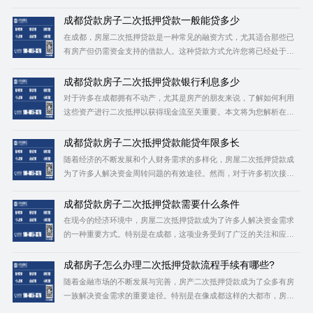
办理贷款前咨询成都帮帮普惠，了解贷款信息。 一、二次抵押贷款的
概念及基本要求 房屋二次抵押贷款是指在已有的按揭贷款未结清的情
成都贷款房子二次抵押贷款一般能贷多少
况下，再次以同一房产作为抵押物向
在成都，房屋二次抵押贷款是一种常见的融资方式，尤其适合那些已
有房产但仍需资金支持的借款人。这种贷款方式允许您将已经处于按
揭或抵押状态的房产再次进行抵押，以获取额外的资金。以下是关于
成都房屋二次抵押贷款的一些关键点：也可以在办理贷款前咨询成都
成都贷款房子二次抵押贷款银行利息多少
帮帮普惠，了解贷款信息。 1.贷款额度与计算
对于许多在成都拥有不动产，尤其是房产的朋友来说，了解如何利用
这些资产进行二次抵押以获得现金流至关重要。本文将为您解析在成
都进行房屋二次抵押贷款时的银行利息及其他相关关键点。也可以在
办理贷款前咨询成都帮帮普惠，了解贷款信息。 一、房屋二次抵押贷
成都贷款房子二次抵押贷款能贷年限多长
款概念 房屋二次抵押贷款指的
随着经济的不断发展和个人财务需求的多样化，房屋二次抵押贷款成
为了许多人解决资金周转问题的有效途径。然而，对于许多初次接触
这一领域的借款人来说，了解其操作流程、注意事项及贷款年限等关
键信息至关重要。本文将深入探讨成都地区房屋二次抵押贷款的相关
成都贷款房子二次抵押贷款需要什么条件
要点，特别是关于贷款年限的问题，帮助您做出更加明智的决策。也
在现今的经济环境中，房屋二次抵押贷款成为了许多人解决资金需求
的一种重要方式。特别是在成都，这项业务受到了广泛的关注和应
用。本文将详细介绍成都贷款房子进行二次抵押贷款的具体条件和流
程，帮助您更好地了解这一金融工具及其应用。也可以在办理贷款前
成都房子怎么办理二次抵押贷款流程手续有哪些?
咨询成都帮帮普惠，了解贷款信息。 一、什么是房屋二
随着金融市场的不断发展与完善，房产二次抵押贷款成为了众多有房
一族解决资金需求的重要途径。特别是在像成都这样的大都市，房地
产市场活跃，房屋价值相对稳定，二次抵押贷款业务也相对成熟。本