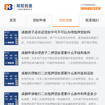
首页
贷款申请
贷款攻略
联系我们
成都房子还在还贷款中可不可以办理抵押贷款吗
在经济高速发展的成都，房产不仅是居住的空间，更是融资的重要工
具。许多房主可能会问自己：“我的房子还在还贷款，能不能办理抵押
贷款？”答案是肯定的。正在还款中的房子同样具备申请抵押贷款的资
格，这被称为“房产二次抵押贷款”。本文将详细阐述这一过程及其注意
成都申请办理房子二押贷款需要什么手续和条件
事项。对于想要办理贷款的朋友，我们也可以提前咨询一下
在成都，许多房产业主可能会面临需要额外资金的情况，而房屋二次
抵押贷款成为解决这一问题的有效途径。二次抵押贷款指的是在房产
已存在一次抵押贷款的基础上，再次利用该房产的剩余价值进行贷
款。下面详细介绍在成都办理房屋二次抵押贷款所需的手续和条件。
成都办理银行二次抵押贷款需要什么条件提前还款
对于想要办理贷款的朋友，我们可以提前咨询一下成都帮帮普惠了解
在现代社会，许多人因为各种原因需要进行二次抵押贷款。那么，如
贷
何在成都办理银行二次抵押贷款呢？以下将从条件和提前还款等方面
进行详细阐述。也可以在办理贷款前咨询成都帮帮普惠，了解贷款信
息。 一、申请条件 1.房屋产权：房屋必须是申请人名下所有，且已经
成都申请银行二次抵押贷款需要什么条件利率是多少
取得了房产证。如果该房产已抵押给
在成都，房屋二次抵押贷款是一种金融手段，允许房产所有者将其已
有抵押的房产再次作为抵押物向银行或金融机构申请贷款。这种方式