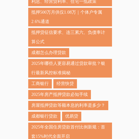
利息、经营贷利率、住宅一抵政策
抵押500万月供仅1.08万｜个体户专属
2.6%通道
抵押贷征信要求、连三累六、负债率计
算公式
成都怎么办理贷款
2025年哪些人更容易通过贷款审批？银
行最新风控标准揭秘
工商银行
经营快贷
2025年房产抵押贷款必知手续
房屋抵押贷款等额本息的利率是多少？
成都银行贷款
优易贷
2025年全国住房贷款首付比例新规：首
套15%时代全面开启