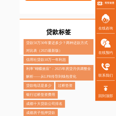
在线咨询
贷款标签
贷款50万30年要还多少？两种还款方式
对比表（2025最新版）‌
在线预约
信用社贷款10万一年利息
利率"蝴蝶效应"：2025年房贷月供调整全
联系我们
解析——从LPR传导到钱包变化
贷款电话是多少
过桥垫资
银行过桥垫资费用
回到顶部
成都十大贷款公司排名
成都房子抵押贷款